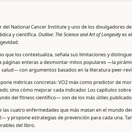
 del National Cancer Institute y uno de los divulgadores d
dica y científica.
Outlive: The Science and Art of Longevity
es e
ngevidad.
sino que los contextualiza, señala sus limitaciones y disting
ca páginas enteras a desmontar mitos populares —la pirámid
e salud— con argumentos basados en la literatura peer-rev
o propone métricas concretas: VO2 máx como predictor de mor
edir, sino cómo mejorar cada indicador. Los capítulos sobre
ndo del fitness científico— son de los más útiles publicado
cubre las cuatro enfermedades que más matan en el mundo d
2— y propone estrategias de prevención para cada una. Tam
ables del libro.