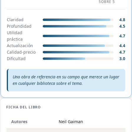
SOBRE 5
Claridad
4.8
Profundidad
4.5
Utilidad
4.7
práctica
Actualización
4.4
Calidad-precio
4.7
Dificultad
3.0
Veredicto editorial:
Una obra de referencia en su campo que merece un lugar
en cualquier biblioteca sobre el tema.
FICHA DEL LIBRO
Autores
Neil Gaiman