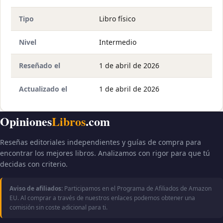
Tipo
Libro físico
Nivel
Intermedio
Reseñado el
1 de abril de 2026
Actualizado el
1 de abril de 2026
Opiniones
Libros
.com
Reseñas editoriales independientes y guías de compra para
encontrar los mejores libros. Analizamos con rigor para que tú
decidas con criterio.
Aviso de afiliados:
Participamos en el Programa de Afiliados de Amazon
EU. Al comprar a través de nuestros enlaces podemos obtener una
comisión sin coste adicional para ti.