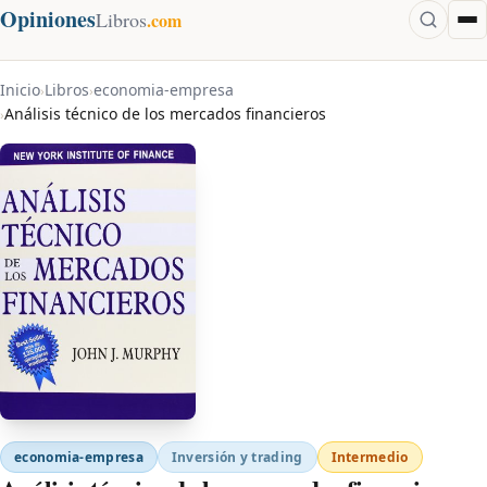
Opiniones
Libros
.com
Inicio
Libros
economia-empresa
›
›
Análisis técnico de los mercados financieros
›
economia-empresa
Inversión y trading
Intermedio