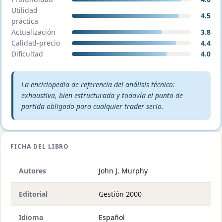
Utilidad
4.5
práctica
Actualización
3.8
Calidad-precio
4.4
Dificultad
4.0
Veredicto editorial:
La enciclopedia de referencia del análisis técnico:
exhaustiva, bien estructurada y todavía el punto de
partida obligado para cualquier trader serio.
FICHA DEL LIBRO
Autores
John J. Murphy
Editorial
Gestión 2000
Idioma
Español