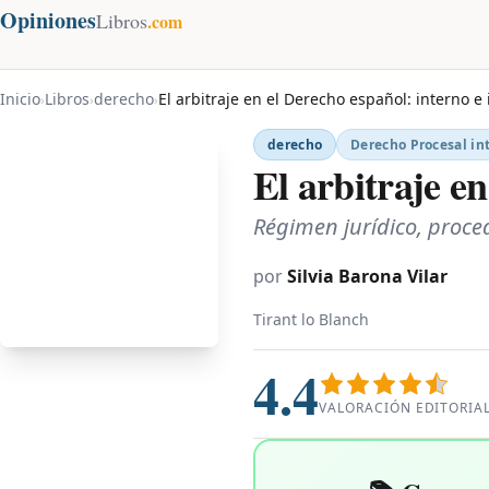
Opiniones
Libros
.com
Inicio
Libros
derecho
El arbitraje en el Derecho español: interno e
›
›
›
derecho
Derecho Procesal in
El arbitraje en
Régimen jurídico, proced
por
Silvia Barona Vilar
Tirant lo Blanch
4.4
VALORACIÓN EDITORIA