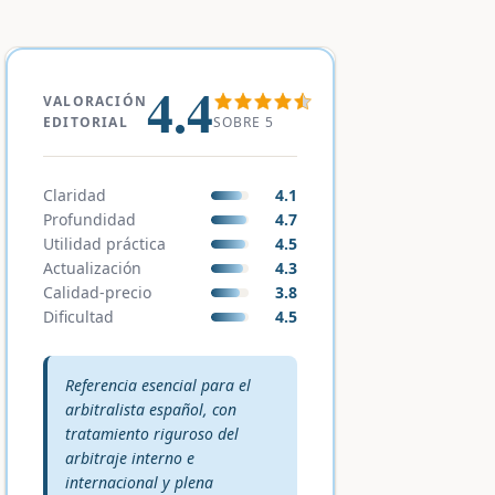
4.4
VALORACIÓN
SOBRE 5
EDITORIAL
Claridad
4.1
Profundidad
4.7
Utilidad práctica
4.5
Actualización
4.3
Calidad-precio
3.8
Dificultad
4.5
Veredicto editorial:
Referencia esencial para el
arbitralista español, con
tratamiento riguroso del
arbitraje interno e
internacional y plena