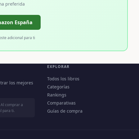
ma preferida
mazon España
oste adicional para ti
EXPLORAR
Todos los libros
trar los mejores
Categorías
Rankings
Comparativas
 Al comprar a
 para ti.
Guías de compra