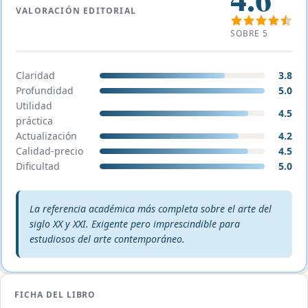
VALORACIÓN EDITORIAL
SOBRE 5
Claridad
3.8
Profundidad
5.0
Utilidad
4.5
práctica
Actualización
4.2
Calidad-precio
4.5
Dificultad
5.0
Veredicto editorial:
La referencia académica más completa sobre el arte del
siglo XX y XXI. Exigente pero imprescindible para
estudiosos del arte contemporáneo.
FICHA DEL LIBRO