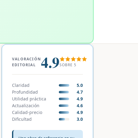
4.9
VALORACIÓN
SOBRE 5
EDITORIAL
Claridad
5.0
Profundidad
4.7
Utilidad práctica
4.9
Actualización
4.6
Calidad-precio
4.9
Dificultad
3.0
Veredicto editorial: