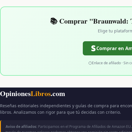
📚 Comprar "Braunwald: T
Elige tu platafor
Comprar en A
Enlace de afiliado · Sin c
Opiniones
Libros
.com
Reseñas editoriales independientes y guías de compra para encon
libros. Analizamos con rigor para que tú decidas con criterio.
Aviso de afiliados:
Participamos en el Programa de Afiliados de Amazon EU.