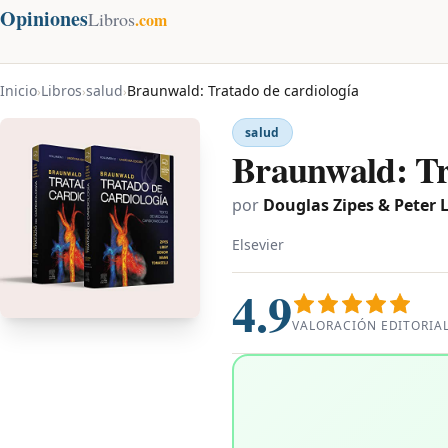
Opiniones
Libros
.com
Inicio
Libros
salud
Braunwald: Tratado de cardiología
›
›
›
salud
Braunwald: Tr
por
Douglas Zipes & Peter 
Elsevier
4.9
VALORACIÓN EDITORIA