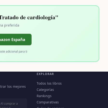
ratado de cardiología"
ma preferida
mazon España
oste adicional para ti
EXPLORAR
Todos los libros
trar los mejores
Categorías
Rankings
Comparativas
 Al comprar a