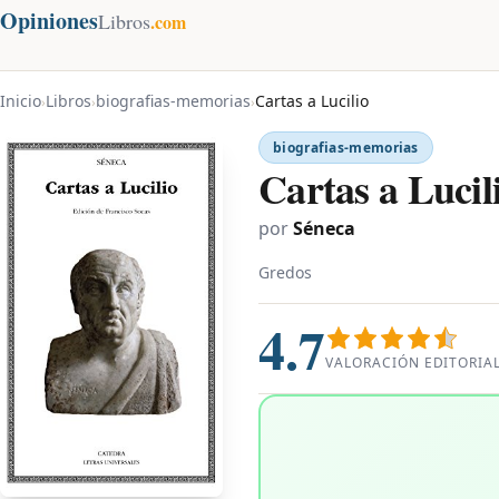
Opiniones
Libros
.com
Inicio
Libros
biografias-memorias
Cartas a Lucilio
›
›
›
biografias-memorias
Cartas a Lucil
por
Séneca
Gredos
4.7
VALORACIÓN EDITORIA