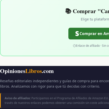
📚 Comprar "Cart
Elige tu platafor
Comprar en A
Enlace de afiliado · Sin c
Opiniones
Libros
.com
Reseñas editoriales independientes y guías de compra para encon
libros. Analizamos con rigor para que tú decidas con criterio.
Aviso de afiliados:
Participamos en el Programa de Afiliados de Amazon EU.
través de nuestros enlaces podemos obtener una comisión sin coste adicional