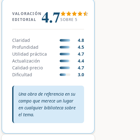
4.7
VALORACIÓN
SOBRE 5
EDITORIAL
Claridad
4.8
Profundidad
4.5
Utilidad práctica
4.7
Actualización
4.4
Calidad-precio
4.7
Dificultad
3.0
Veredicto editorial:
Una obra de referencia en su
campo que merece un lugar
en cualquier biblioteca sobre
el tema.