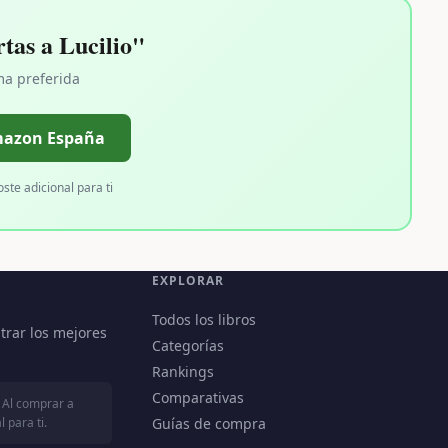
as a Lucilio"
ma preferida
mazon España
oste adicional para ti
EXPLORAR
Todos los libros
trar los mejores
Categorías
Rankings
Comparativas
 Al comprar a
 para ti.
Guías de compra