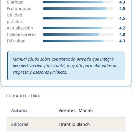
Claridad
4.3
Profundidad
4.5
Utilidad
4.5
práctica
Actualización
4.2
Calidad-precio
4.0
Dificultad
4.3
Veredicto editorial:
Manual sólido sobre contratación privada que integra
perspectiva civil y mercantil, muy útil para abogados de
empresa y asesores jurídicos.
FICHA DEL LIBRO
Autores
Vicente L. Montés
Editorial
Tirant lo Blanch