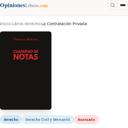
Opiniones
Libros
.com
Inicio
Libros
derecho
La Contratación Privada
›
›
›
derecho
Derecho Civil y Mercantil
Avanzado