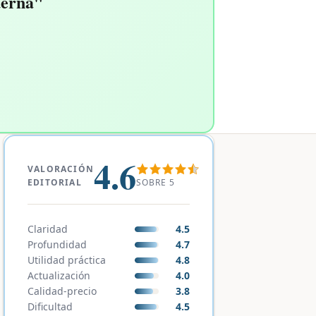
derna"
4.6
VALORACIÓN
SOBRE 5
EDITORIAL
Claridad
4.5
Profundidad
4.7
Utilidad práctica
4.8
Actualización
4.0
Calidad-precio
3.8
Dificultad
4.5