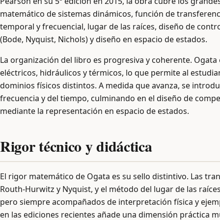
Pearson en su 5ª edición en 2015, la obra cubre los grande
matemático de sistemas dinámicos, función de transferenci
temporal y frecuencial, lugar de las raíces, diseño de contr
(Bode, Nyquist, Nichols) y diseño en espacio de estados.
La organización del libro es progresiva y coherente. Ogat
eléctricos, hidráulicos y térmicos, lo que permite al estu
dominios físicos distintos. A medida que avanza, se introdu
frecuencia y del tiempo, culminando en el diseño de compe
mediante la representación en espacio de estados.
Rigor técnico y didáctica
El rigor matemático de Ogata es su sello distintivo. Las tra
Routh-Hurwitz y Nyquist, y el método del lugar de las raíc
pero siempre acompañados de interpretación física y ejem
en las ediciones recientes añade una dimensión práctica muy