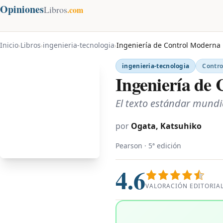
Opiniones
Libros
.com
Inicio
Libros
ingenieria-tecnologia
Ingeniería de Control Moderna
›
›
›
ingenieria-tecnologia
Contro
Ingeniería de
El texto estándar mundia
por
Ogata, Katsuhiko
Pearson · 5ª edición
4.6
VALORACIÓN EDITORIA