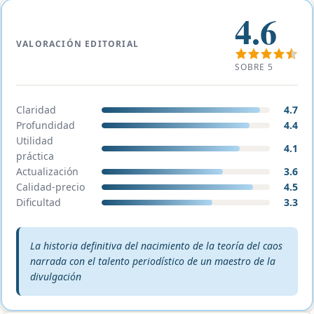
4.6
VALORACIÓN EDITORIAL
SOBRE 5
Claridad
4.7
Profundidad
4.4
Utilidad
4.1
práctica
Actualización
3.6
Calidad-precio
4.5
Dificultad
3.3
Veredicto editorial:
La historia definitiva del nacimiento de la teoría del caos
narrada con el talento periodístico de un maestro de la
divulgación