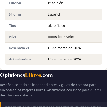
Edición
1ª edición
Idioma
Español
Tipo
Libro físico
Nivel
Todos los niveles
Reseñado el
15 de marzo de 2026
Actualizado el
15 de marzo de 2026
Opiniones
Libros
.com
Reseñas editoriales independientes y guías de compra para
encontrar los mejores libros. Analizamos con rigor para que tú
decidas con criterio.
Aviso de afiliados:
Participamos en el Programa de Afiliados de Amazon