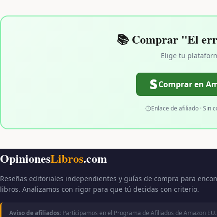
📚 Comprar "El err
Elige tu platafor
Comprar en A
Enlace de afiliado · Sin c
Opiniones
Libros
.com
Reseñas editoriales independientes y guías de compra para encon
libros. Analizamos con rigor para que tú decidas con criterio.
Aviso de afiliados:
Participamos en el Programa de Afiliados de Amazon EU.