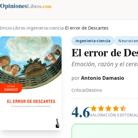
Opiniones
Libros
.com
Inicio
Libros
ingenieria-ciencia
El error de Descartes
›
›
›
ingenieria-ciencia
Neurocien
El error de De
Emoción, razón y el ce
por
Antonio Damasio
Crítica/Destino
4.6
VALORACIÓN EDITORIA