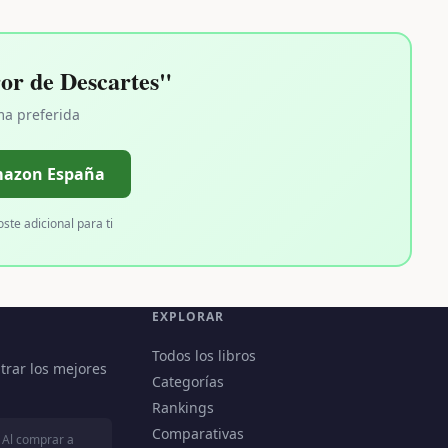
or de Descartes"
ma preferida
mazon España
oste adicional para ti
EXPLORAR
Todos los libros
trar los mejores
Categorías
Rankings
Comparativas
 Al comprar a