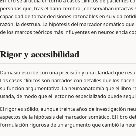
El libro se articula en torno a casos clínicos de pacientes c
personas que, tras el daño cerebral, conservaban intactas 
capacidad de tomar decisiones razonables en su vida cotidia
razón: la destruía. La hipótesis del marcador somático q
de los marcos teóricos más influyentes en neurociencia cog
Rigor y accesibilidad
Damasio escribe con una precisión y una claridad que result
Los casos clínicos son narrados con detalles que los hac
su función argumentativa. La neuroanatomía que el libro r
usada, de modo que el lector no especializado puede segui
El rigor es sólido, aunque treinta años de investigación ne
aspectos de la hipótesis del marcador somático. El libro de
formulación rigurosa de un argumento que cambió la neur