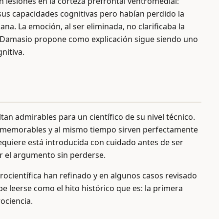
on lesiones en la corteza prefrontal ventromedial:
sus capacidades cognitivas pero habían perdido la
na. La emoción, al ser eliminada, no clarificaba la
ue Damasio propone como explicación sigue siendo uno
nitiva.
an admirables para un científico de su nivel técnico.
en memorables y al mismo tiempo sirven perfectamente
equiere está introducida con cuidado antes de ser
r el argumento sin perderse.
urocientífica han refinado y en algunos casos revisado
be leerse como el hito histórico que es: la primera
ociencia.