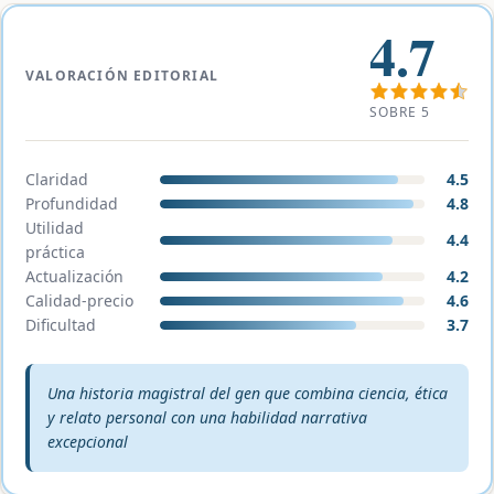
4.7
VALORACIÓN EDITORIAL
SOBRE 5
Claridad
4.5
Profundidad
4.8
Utilidad
4.4
práctica
Actualización
4.2
Calidad-precio
4.6
Dificultad
3.7
Veredicto editorial:
Una historia magistral del gen que combina ciencia, ética
y relato personal con una habilidad narrativa
excepcional