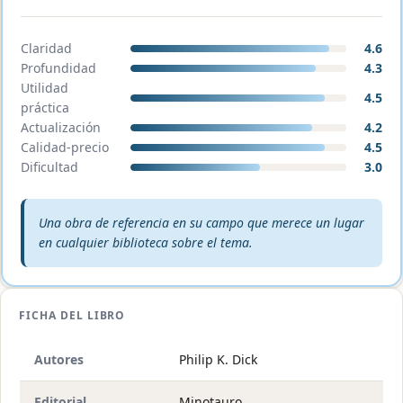
Claridad
4.6
Profundidad
4.3
Utilidad
4.5
práctica
Actualización
4.2
Calidad-precio
4.5
Dificultad
3.0
Veredicto editorial:
Una obra de referencia en su campo que merece un lugar
en cualquier biblioteca sobre el tema.
FICHA DEL LIBRO
Autores
Philip K. Dick
Editorial
Minotauro