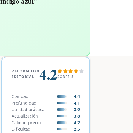
 índigo azul"
4.2
VALORACIÓN
SOBRE 5
EDITORIAL
Claridad
4.4
Profundidad
4.1
Utilidad práctica
3.9
Actualización
3.8
Calidad-precio
4.2
Dificultad
2.5