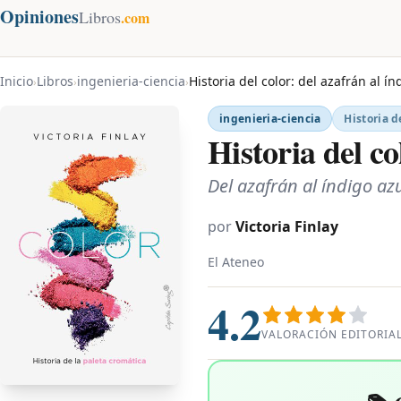
Opiniones
Libros
.com
Inicio
Libros
ingenieria-ciencia
Historia del color: del azafrán al ín
›
›
›
ingenieria-ciencia
Historia de
Historia del co
Del azafrán al índigo az
por
Victoria Finlay
El Ateneo
4.2
VALORACIÓN EDITORIA