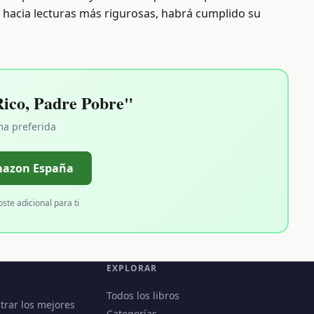
 hacia lecturas más rigurosas, habrá cumplido su
ico, Padre Pobre"
ma preferida
mazon España
oste adicional para ti
EXPLORAR
Todos los libros
trar los mejores
Categorías