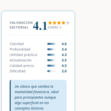
4.1
VALORACIÓN
SOBRE 5
EDITORIAL
Claridad
4.6
Profundidad
3.4
Utilidad práctica
4.3
Actualización
3.5
Calidad-precio
4.5
Dificultad
2.0
Veredicto editorial:
Un clásico que cambia la
mentalidad financiera, ideal
para principiantes aunque
algo superficial en los
conceptos técnicos.