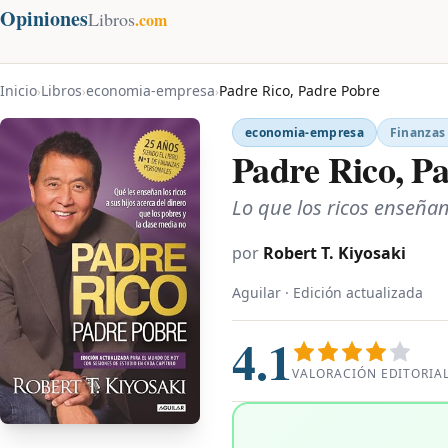
Opiniones
Libros
.com
Inicio
Libros
economia-empresa
Padre Rico, Padre Pobre
›
›
›
economia-empresa
Finanzas
Padre Rico, P
Lo que los ricos enseñan
por
Robert T. Kiyosaki
Aguilar · Edición actualizada
4.1
VALORACIÓN EDITORIA