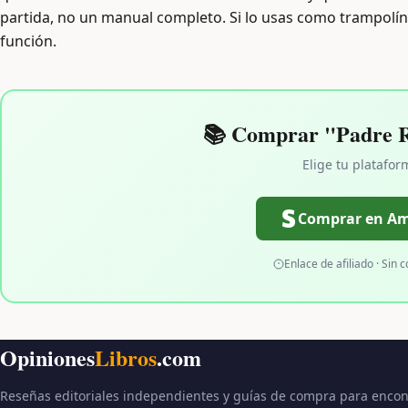
partida, no un manual completo. Si lo usas como trampolín
función.
📚 Comprar "Padre R
Elige tu platafor
Comprar en A
Enlace de afiliado · Sin c
Opiniones
Libros
.com
Reseñas editoriales independientes y guías de compra para encon