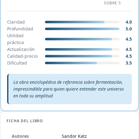
SOBRE 5
Claridad
4.0
Profundidad
5.0
Utilidad
4.5
práctica
Actualización
4.5
Calidad-precio
4.5
Dificultad
3.5
Veredicto editorial:
La obra enciclopédica de referencia sobre fermentación,
imprescindible para quien quiere entender este universo
en toda su amplitud
FICHA DEL LIBRO
Autores
Sandor Katz