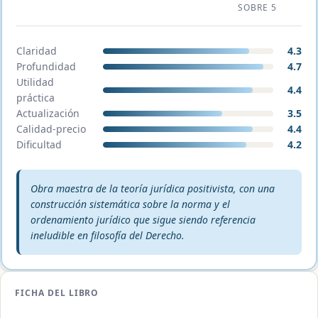
SOBRE 5
Claridad
4.3
Profundidad
4.7
Utilidad
4.4
práctica
Actualización
3.5
Calidad-precio
4.4
Dificultad
4.2
Veredicto editorial:
Obra maestra de la teoría jurídica positivista, con una
construcción sistemática sobre la norma y el
ordenamiento jurídico que sigue siendo referencia
ineludible en filosofía del Derecho.
FICHA DEL LIBRO