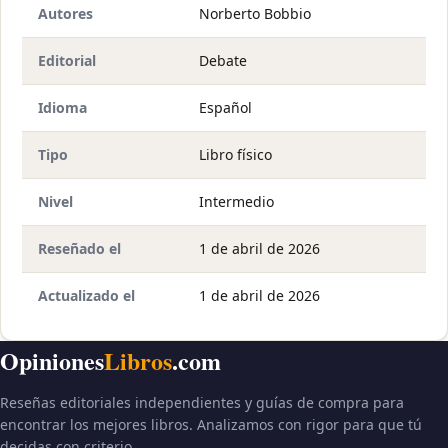
Autores
Norberto Bobbio
Editorial
Debate
Idioma
Español
Tipo
Libro físico
Nivel
Intermedio
Reseñado el
1 de abril de 2026
Actualizado el
1 de abril de 2026
Opiniones
Libros
.com
Reseñas editoriales independientes y guías de compra para
encontrar los mejores libros. Analizamos con rigor para que tú
decidas con criterio.