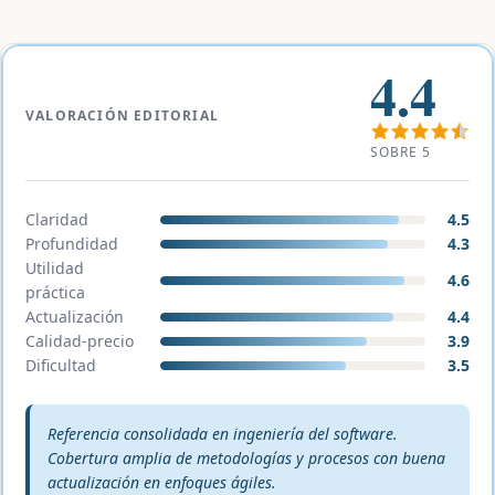
4.4
VALORACIÓN EDITORIAL
SOBRE 5
Claridad
4.5
Profundidad
4.3
Utilidad
4.6
práctica
Actualización
4.4
Calidad-precio
3.9
Dificultad
3.5
Veredicto editorial:
Referencia consolidada en ingeniería del software.
Cobertura amplia de metodologías y procesos con buena
actualización en enfoques ágiles.