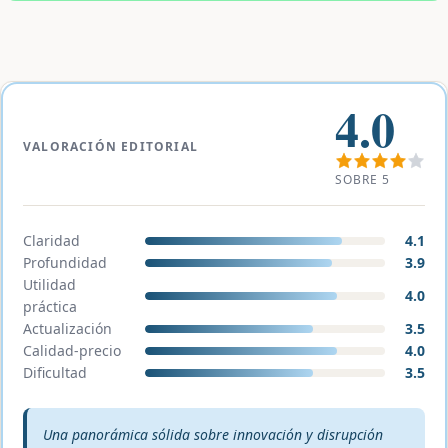
4.0
VALORACIÓN EDITORIAL
SOBRE 5
Claridad
4.1
Profundidad
3.9
Utilidad
4.0
práctica
Actualización
3.5
Calidad-precio
4.0
Dificultad
3.5
Veredicto editorial:
Una panorámica sólida sobre innovación y disrupción