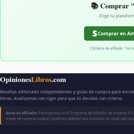
📚 Comprar 
Elige tu platafor
Comprar en A
Enlace de afiliado · Sin c
Opiniones
Libros
.com
Reseñas editoriales independientes y guías de compra para encon
libros. Analizamos con rigor para que tú decidas con criterio.
Aviso de afiliados:
Participamos en el Programa de Afiliados de Amazon EU.
través de nuestros enlaces podemos obtener una comisión sin coste adicional