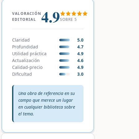
4.9
VALORACIÓN
SOBRE 5
EDITORIAL
Claridad
5.0
Profundidad
4.7
Utilidad práctica
4.9
Actualización
4.6
Calidad-precio
4.9
Dificultad
3.0
Veredicto editorial:
Una obra de referencia en su
campo que merece un lugar
en cualquier biblioteca sobre
el tema.