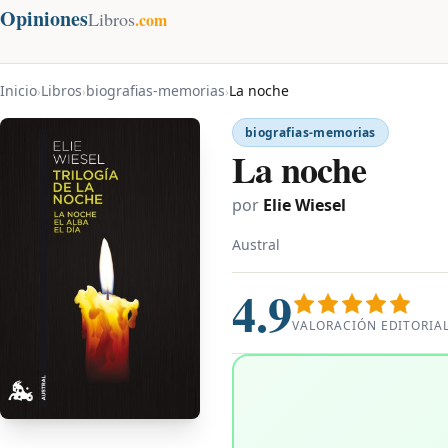
Opiniones
Libros
.com
Inicio
Libros
biografias-memorias
La noche
›
›
›
biografias-memorias
La noche
por
Elie Wiesel
Austral
4.9
VALORACIÓN EDITORIA