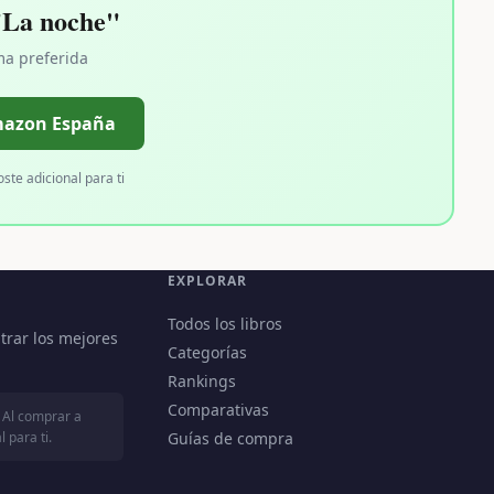
"La noche"
ma preferida
mazon España
oste adicional para ti
EXPLORAR
Todos los libros
trar los mejores
Categorías
Rankings
Comparativas
 Al comprar a
 para ti.
Guías de compra