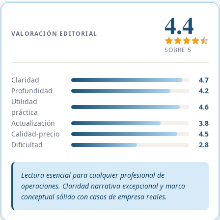
4.4
VALORACIÓN EDITORIAL
SOBRE 5
Claridad
4.7
Profundidad
4.2
Utilidad
4.6
práctica
Actualización
3.8
Calidad-precio
4.5
Dificultad
2.8
Veredicto editorial:
Lectura esencial para cualquier profesional de
operaciones. Claridad narrativa excepcional y marco
conceptual sólido con casos de empresa reales.