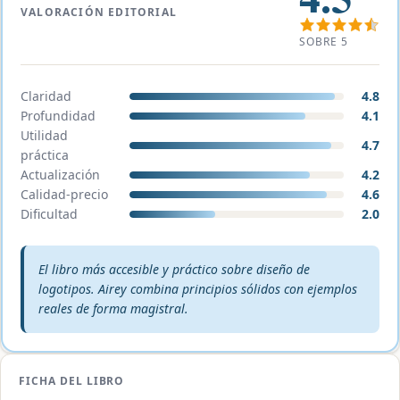
VALORACIÓN EDITORIAL
SOBRE 5
Claridad
4.8
Profundidad
4.1
Utilidad
4.7
práctica
Actualización
4.2
Calidad-precio
4.6
Dificultad
2.0
Veredicto editorial:
El libro más accesible y práctico sobre diseño de
logotipos. Airey combina principios sólidos con ejemplos
reales de forma magistral.
FICHA DEL LIBRO