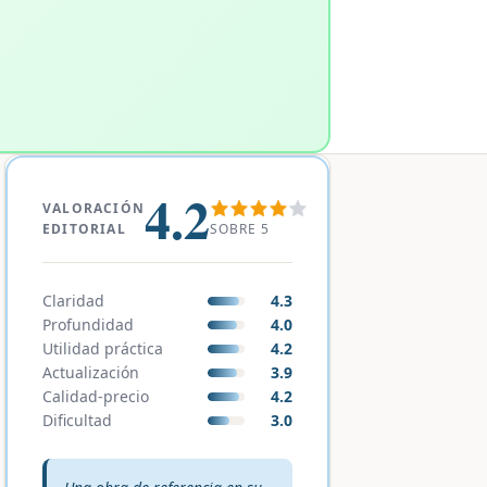
4.2
VALORACIÓN
SOBRE 5
EDITORIAL
Claridad
4.3
Profundidad
4.0
Utilidad práctica
4.2
Actualización
3.9
Calidad-precio
4.2
Dificultad
3.0
Veredicto editorial: