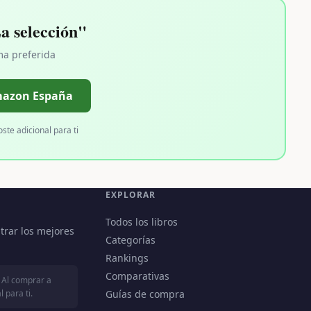
 selección"
ma preferida
mazon España
oste adicional para ti
EXPLORAR
Todos los libros
trar los mejores
Categorías
Rankings
Comparativas
 Al comprar a
 para ti.
Guías de compra