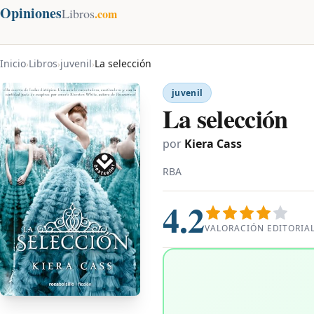
Opiniones
Libros
.com
Inicio
Libros
juvenil
La selección
›
›
›
juvenil
La selección
por
Kiera Cass
RBA
4.2
VALORACIÓN EDITORIA