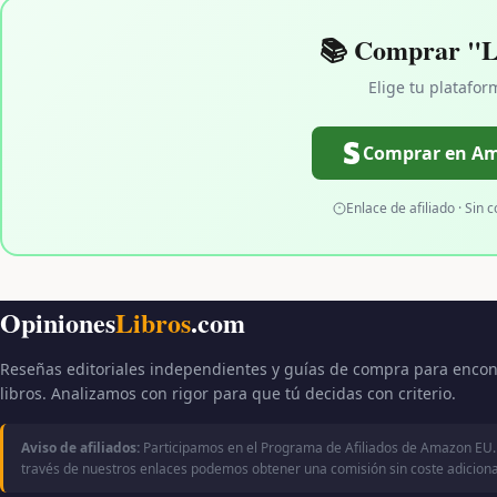
📚 Comprar "La
Elige tu platafor
Comprar en A
Enlace de afiliado · Sin c
Opiniones
Libros
.com
Reseñas editoriales independientes y guías de compra para encon
libros. Analizamos con rigor para que tú decidas con criterio.
Aviso de afiliados:
Participamos en el Programa de Afiliados de Amazon EU.
través de nuestros enlaces podemos obtener una comisión sin coste adicional