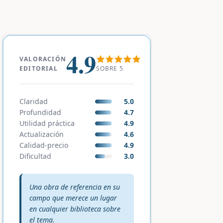
4.9
VALORACIÓN
SOBRE 5
EDITORIAL
Claridad
5.0
Profundidad
4.7
Utilidad práctica
4.9
Actualización
4.6
Calidad-precio
4.9
Dificultad
3.0
Veredicto editorial:
Una obra de referencia en su
campo que merece un lugar
en cualquier biblioteca sobre
el tema.