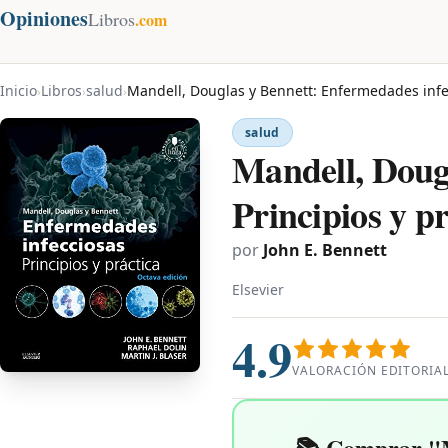
Opiniones
Libros
.com
Inicio
Libros
salud
Mandell, Douglas y Bennett: Enfermedades infec
›
›
›
salud
Mandell, Dougl
Principios y p
por
John E. Bennett
Elsevier
4.9
VALORACIÓN EDITORIA
📚 Comprar "Ma