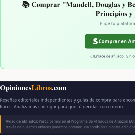
📚 Comprar "Mandell, Douglas y Ben
Principios y
Elige tu platafor
Comprar en A
Enlace de afiliado · Sin c
Opiniones
Libros
.com
Reseñas editoriales independientes y guías de compra para encon
libros. Analizamos con rigor para que tú decidas con criterio.
Aviso de afiliados:
Participamos en el Programa de Afiliados de Amazon EU.
través de nuestros enlaces podemos obtener una comisión sin coste adicional