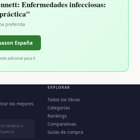
nett: Enfermedades infecciosas:
 práctica"
ma preferida
mazon España
oste adicional para ti
EXPLORAR
Todos los libros
trar los mejores
Categorías
Rankings
Comparativas
 Al comprar a
 para ti.
Guías de compra