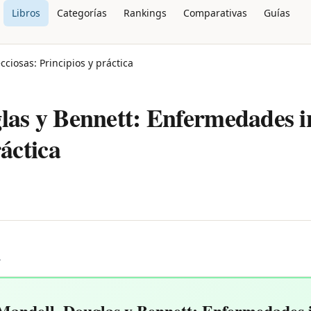
Libros
Categorías
Rankings
Comparativas
Guías
ciosas: Principios y práctica
as y Bennett: Enfermedades in
ráctica
L
ndell, Douglas y Bennett: Enfermedades in