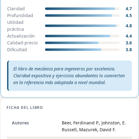
Claridad
4.7
Profundidad
4.5
Utilidad
4.8
práctica
Actualización
4.4
Calidad-precio
3.6
Dificultad
3.8
Veredicto editorial:
El libro de mecánica para ingenieros por excelencia.
Claridad expositiva y ejercicios abundantes lo convierten
en la referencia más adoptada a nivel mundial.
FICHA DEL LIBRO
Autores
Beer, Ferdinand P., Johnston, E.
Russell, Mazurek, David F.