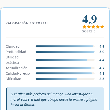
4.9
VALORACIÓN EDITORIAL
SOBRE 5
Claridad
4.9
Profundidad
5.0
Utilidad
4.4
práctica
Actualización
4.7
Calidad-precio
4.8
Dificultad
3.5
Veredicto editorial:
El thriller más perfecto del manga: una investigación
moral sobre el mal que atrapa desde la primera página
hasta la última.