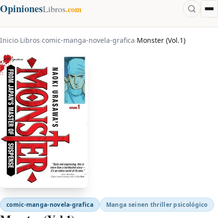
Opiniones
Libros
.com
Inicio
Libros
comic-manga-novela-grafica
Monster (Vol.1)
›
›
›
comic-manga-novela-grafica
Manga seinen thriller psicológico