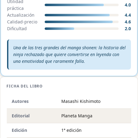
Utilidad
4.0
práctica
Actualización
4.4
Calidad-precio
4.6
Dificultad
2.0
Veredicto editorial:
Una de las tres grandes del manga shonen: la historia del
ninja rechazado que quiere convertirse en leyenda con
una emotividad que raramente falla.
FICHA DEL LIBRO
Autores
Masashi Kishimoto
Editorial
Planeta Manga
Edición
1ª edición