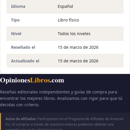
Idioma
Español
Tipo
Libro físico
Nivel
Todos los niveles
Reseñado el
15 de marzo de 2026
Actualizado el
15 de marzo de 2026
Opiniones
Libros
.com
Reseñas editoriales independientes y guías de compra para
encontrar los mejores libros. Analizamos con rigor para que tú
decidas con criterio.
Aviso de afiliados:
Participamos en el Programa de Afiliados de Amazon
EU. Al comprar a través de nuestros enlaces podemos obtener una
comisión sin coste adicional para ti.