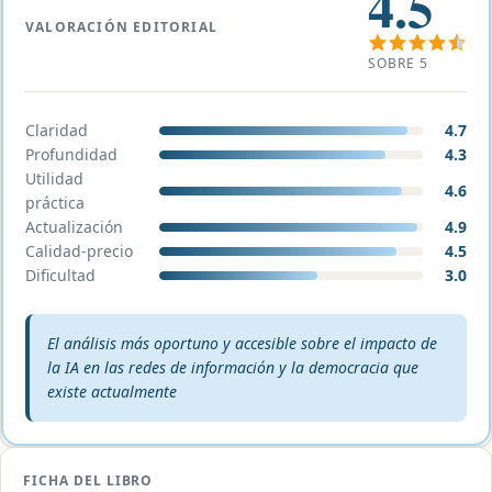
4.5
VALORACIÓN EDITORIAL
SOBRE 5
Claridad
4.7
Profundidad
4.3
Utilidad
4.6
práctica
Actualización
4.9
Calidad-precio
4.5
Dificultad
3.0
Veredicto editorial:
El análisis más oportuno y accesible sobre el impacto de
la IA en las redes de información y la democracia que
existe actualmente
FICHA DEL LIBRO