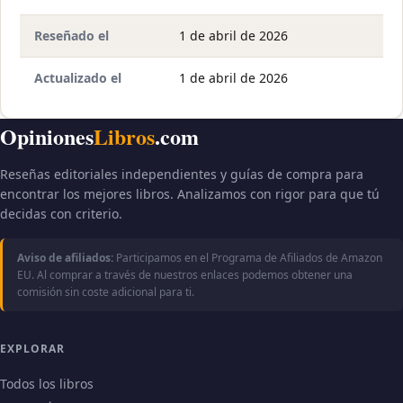
Reseñado el
1 de abril de 2026
Actualizado el
1 de abril de 2026
Opiniones
Libros
.com
Reseñas editoriales independientes y guías de compra para
encontrar los mejores libros. Analizamos con rigor para que tú
decidas con criterio.
Aviso de afiliados:
Participamos en el Programa de Afiliados de Amazon
EU. Al comprar a través de nuestros enlaces podemos obtener una
comisión sin coste adicional para ti.
EXPLORAR
Todos los libros