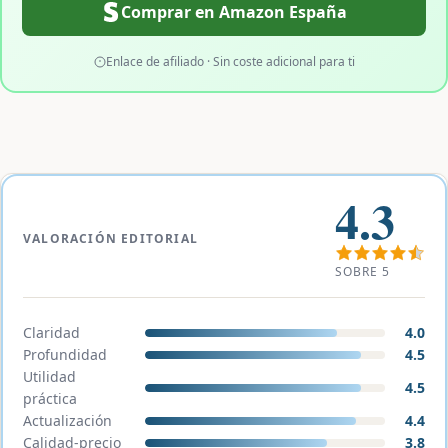
Comprar en Amazon España
Enlace de afiliado · Sin coste adicional para ti
4.3
VALORACIÓN EDITORIAL
SOBRE 5
Claridad
4.0
Profundidad
4.5
Utilidad
4.5
práctica
Actualización
4.4
Calidad-precio
3.8