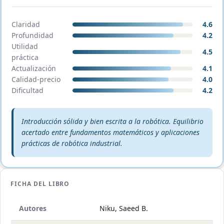
Claridad
4.6
Profundidad
4.2
Utilidad
4.5
práctica
Actualización
4.1
Calidad-precio
4.0
Dificultad
4.2
Veredicto editorial:
Introducción sólida y bien escrita a la robótica. Equilibrio
acertado entre fundamentos matemáticos y aplicaciones
prácticas de robótica industrial.
FICHA DEL LIBRO
Autores
Niku, Saeed B.