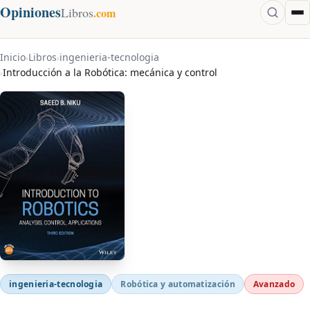
Opiniones
Libros
.com
Inicio
Libros
ingenieria-tecnologia
›
›
Introducción a la Robótica: mecánica y control
›
ingenieria-tecnologia
Robótica y automatización
Avanzado