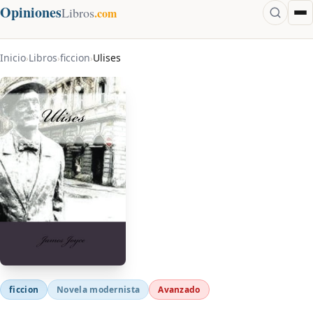
Opiniones
Libros
.com
Inicio
Libros
ficcion
Ulises
›
›
›
ficcion
Novela modernista
Avanzado