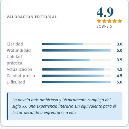
4.9
VALORACIÓN EDITORIAL
SOBRE 5
Claridad
3.0
Profundidad
5.0
Utilidad
3.5
práctica
Actualización
4.5
Calidad-precio
4.5
Dificultad
5.0
Veredicto editorial:
La novela más ambiciosa y técnicamente compleja del
siglo XX, una experiencia literaria sin equivalente para el
lector decidido a enfrentarse a ella.