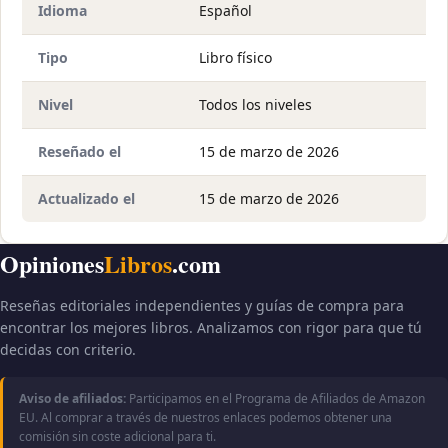
Idioma
Español
Tipo
Libro físico
Nivel
Todos los niveles
Reseñado el
15 de marzo de 2026
Actualizado el
15 de marzo de 2026
Opiniones
Libros
.com
Reseñas editoriales independientes y guías de compra para
encontrar los mejores libros. Analizamos con rigor para que tú
decidas con criterio.
Aviso de afiliados:
Participamos en el Programa de Afiliados de Amazon
EU. Al comprar a través de nuestros enlaces podemos obtener una
comisión sin coste adicional para ti.