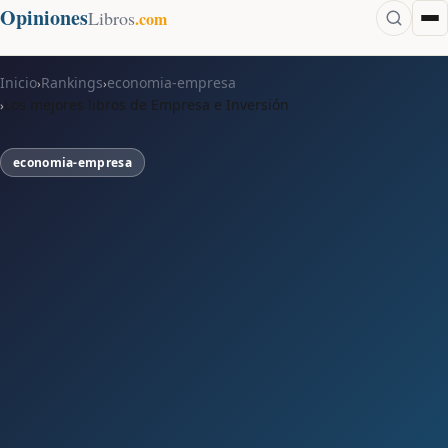
Opiniones
Libros
.com
Inicio
Rankings
economia-empresa
›
›
Los mejores libros de Empresa e Inversión
›
economia-empresa