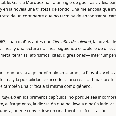
notable. García Márquez narra un siglo de guerras civiles, 
 Hay en la novela una tristeza de fondo, una melancolía que
retrato de un continente que no termina de encontrar su ca
1963, cuatro años antes que
Cien años de soledad
, la novela 
 lineal y una lectura no lineal siguiendo el tablero de direc
s metaliterarias, aforismos, citas, digresiones— interrumpe
rís que busca algo indefinible en el amor, la filosofía y el j
 forma y la posibilidad de acceder a una realidad más profu
s también una crítica a sí misma como género.
n
Rayuela
en los primeros capítulos, no porque sea incompr
re, el fragmento, la digresión que no lleva a ningún lado vis
 supera, puede convertirse en una fuente de frustración.