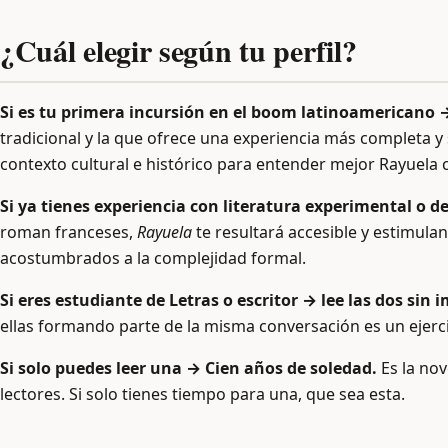
¿Cuál elegir según tu perfil?
Si es tu primera incursión en el boom latinoamericano →
tradicional y la que ofrece una experiencia más completa y s
contexto cultural e histórico para entender mejor Rayuela c
Si ya tienes experiencia con literatura experimental o 
roman franceses,
Rayuela
te resultará accesible y estimulan
acostumbrados a la complejidad formal.
Si eres estudiante de Letras o escritor → lee las dos sin 
ellas formando parte de la misma conversación es un ejerc
Si solo puedes leer una → Cien años de soledad.
Es la nov
lectores. Si solo tienes tiempo para una, que sea esta.