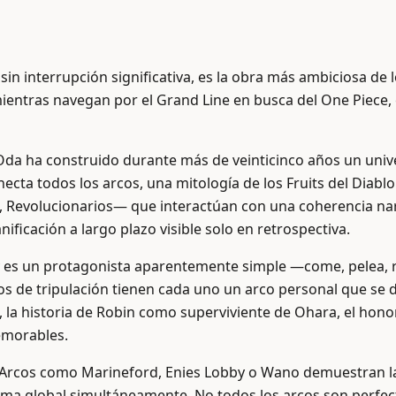
n interrupción significativa, es la obra más ambiciosa de lo
mientras navegan por el Grand Line en busca del One Piece, 
. Oda ha construido durante más de veinticinco años un univ
ecta todos los arcos, una mitología de los Fruits del Diablo
, Revolucionarios— que interactúan con una coherencia na
icación a largo plazo visible solo en retrospectiva.
ffy es un protagonista aparentemente simple —come, pelea
e tripulación tienen cada uno un arco personal que se de
, la historia de Robin como superviviente de Ohara, el hono
emorables.
ce. Arcos como Marineford, Enies Lobby o Wano demuestran 
trama global simultáneamente. No todos los arcos son perf