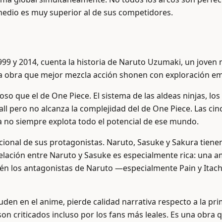
medio es muy superior al de sus competidores.
99 y 2014, cuenta la historia de Naruto Uzumaki, un joven
 la obra que mejor mezcla acción shonen con exploración em
o que el de One Piece. El sistema de las aldeas ninjas, los
ll pero no alcanza la complejidad del de One Piece. Las cin
a no siempre explota todo el potencial de ese mundo.
cional de sus protagonistas. Naruto, Sasuke y Sakura tien
elación entre Naruto y Sasuke es especialmente rica: una am
bién los antagonistas de Naruto —especialmente Pain y Ita
 en el anime, pierde calidad narrativa respecto a la prime
son criticados incluso por los fans más leales. Es una obra