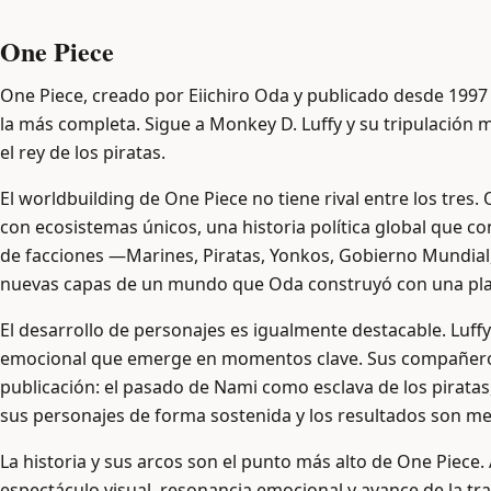
One Piece
One Piece, creado por Eiichiro Oda y publicado desde 1997 si
la más completa. Sigue a Monkey D. Luffy y su tripulación 
el rey de los piratas.
El worldbuilding de One Piece no tiene rival entre los tres
con ecosistemas únicos, una historia política global que con
de facciones —Marines, Piratas, Yonkos, Gobierno Mundial
nuevas capas de un mundo que Oda construyó con una planif
El desarrollo de personajes es igualmente destacable. Lu
emocional que emerge en momentos clave. Sus compañeros d
publicación: el pasado de Nami como esclava de los piratas
sus personajes de forma sostenida y los resultados son m
La historia y sus arcos son el punto más alto de One Pie
espectáculo visual, resonancia emocional y avance de la 