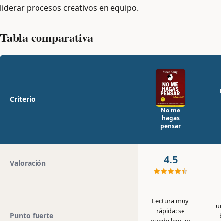
liderar procesos creativos en equipo.
Tabla comparativa
Criterio
No me
hagas
pensar
4.5
Valoración
Lectura muy
u
rápida: se
Punto fuerte
puede leer en