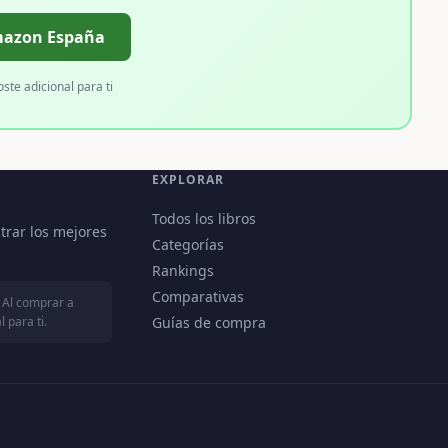
mazon España
oste adicional para ti
EXPLORAR
Todos los libros
trar los mejores
Categorías
Rankings
Comparativas
 Al comprar a
 para ti.
Guías de compra