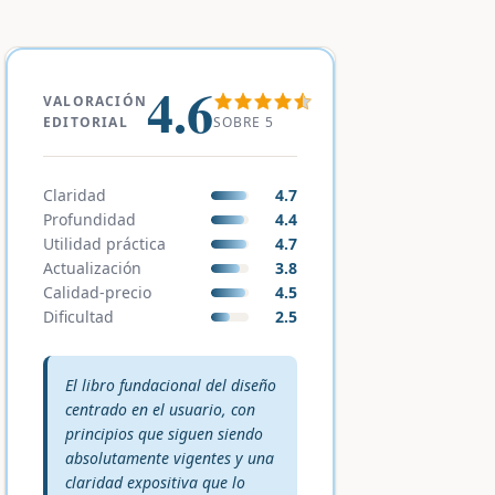
4.6
VALORACIÓN
SOBRE 5
EDITORIAL
Claridad
4.7
Profundidad
4.4
Utilidad práctica
4.7
Actualización
3.8
Calidad-precio
4.5
Dificultad
2.5
Veredicto editorial:
El libro fundacional del diseño
centrado en el usuario, con
principios que siguen siendo
absolutamente vigentes y una
claridad expositiva que lo