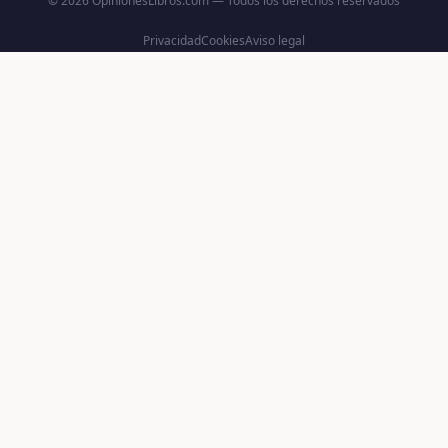
© 2026 OpinionesLibros.com — Todos los derechos reservados
Privacidad
Cookies
Aviso legal