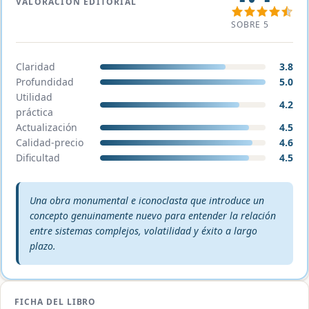
VALORACIÓN EDITORIAL
SOBRE 5
Claridad
3.8
Profundidad
5.0
Utilidad
4.2
práctica
Actualización
4.5
Calidad-precio
4.6
Dificultad
4.5
Veredicto editorial:
Una obra monumental e iconoclasta que introduce un
concepto genuinamente nuevo para entender la relación
entre sistemas complejos, volatilidad y éxito a largo
plazo.
FICHA DEL LIBRO