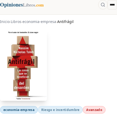
Opiniones
Libros
.com
Inicio
Libros
economia-empresa
Antifrágil
›
›
›
economia-empresa
Riesgo e incertidumbre
Avanzado