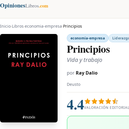
Opiniones
Libros
.com
Inicio
Libros
economia-empresa
Principios
›
›
›
economia-empresa
Liderazgo
Principios
Vida y trabajo
por
Ray Dalio
Deusto
4.4
VALORACIÓN EDITORIA