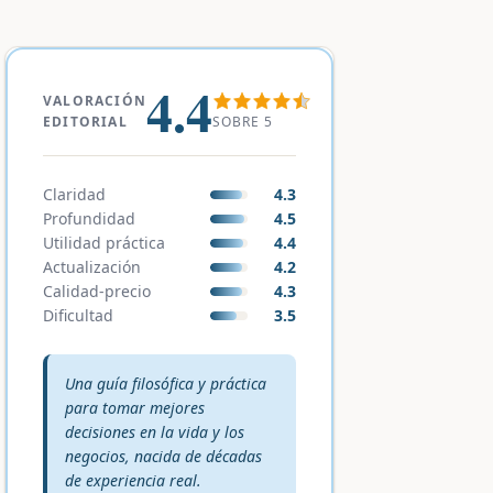
4.4
VALORACIÓN
SOBRE 5
EDITORIAL
Claridad
4.3
Profundidad
4.5
Utilidad práctica
4.4
Actualización
4.2
Calidad-precio
4.3
Dificultad
3.5
Veredicto editorial:
Una guía filosófica y práctica
para tomar mejores
decisiones en la vida y los
negocios, nacida de décadas
de experiencia real.