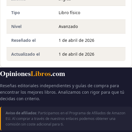
Tipo
Libro físico
Nivel
Avanzado
Reseñado el
1 de abril de 2026
Actualizado el
1 de abril de 2026
Opiniones
Libros
.com
Reseñas editoriales independientes y guías de compra para
encontrar los mejores libros. Analizamos con rigor para que tú
decidas con criterio.
Aviso de afiliados:
Participamos en el Programa de Afiliados de Amazon
EU. Al comprar a través de nuestros enlaces podemos obtener una
comisión sin coste adicional para ti.