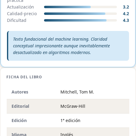
práctica
Actualización
3.2
Calidad-precio
4.2
Dificultad
4.3
Veredicto editorial:
Texto fundacional del machine learning. Claridad
conceptual impresionante aunque inevitablemente
desactualizado en algoritmos modernos.
FICHA DEL LIBRO
Autores
Mitchell, Tom M.
Editorial
McGraw-Hill
Edición
1ª edición
Idioma
Inglés