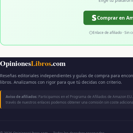
Elige tu platafor
Comprar en A
Enlace de afiliado · Sin c
Opiniones
Libros
.com
Reseñas editoriales independientes y guías de compra para encon
libros. Analizamos con rigor para que tú decidas con criterio.
Aviso de afiliados:
Participamos en el Programa de Afiliados de Amazon EU.
través de nuestros enlaces podemos obtener una comisión sin coste adicional