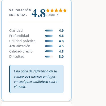
4.8
VALORACIÓN
SOBRE 5
EDITORIAL
Claridad
4.9
Profundidad
4.6
Utilidad práctica
4.8
Actualización
4.5
Calidad-precio
4.8
Dificultad
3.0
Veredicto editorial:
Una obra de referencia en su
campo que merece un lugar
en cualquier biblioteca sobre
el tema.