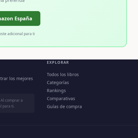
ma preferida
mazon España
oste adicional para ti
EXPLORAR
Todos los libros
trar los mejores
Categorías
Rankings
Comparativas
 Al comprar a
 para ti.
Guías de compra