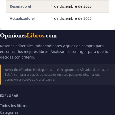
Reseñado el
1 de diciembre de 2025
Actualizado el
1 de diciembre de 2025
Opiniones
Libros
.com
Reseñas editoriales independientes y guías de compra para
encontrar los mejores libros. Analizamos con rigor para que tú
decidas con criterio.
Aviso de afiliados:
Participamos en el Programa de Afiliados de Amazon
EU. Al comprar a través de nuestros enlaces podemos obtener una
comisión sin coste adicional para ti.
EXPLORAR
Todos los libros
Categorías