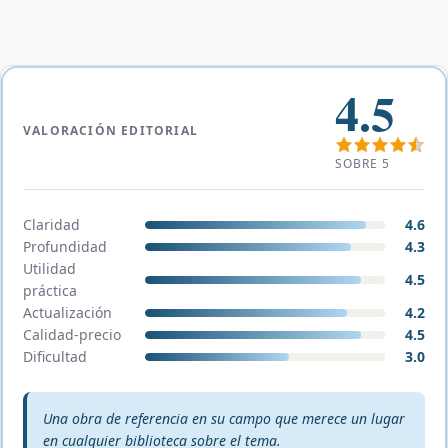
4.5
VALORACIÓN EDITORIAL
SOBRE 5
Claridad
4.6
Profundidad
4.3
Utilidad
4.5
práctica
Actualización
4.2
Calidad-precio
4.5
Dificultad
3.0
Veredicto editorial:
Una obra de referencia en su campo que merece un lugar
en cualquier biblioteca sobre el tema.