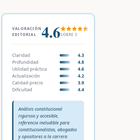
4.6
VALORACIÓN
SOBRE 5
EDITORIAL
Claridad
4.3
Profundidad
4.8
Utilidad práctica
4.6
Actualización
4.2
Calidad-precio
3.9
Dificultad
4.4
Veredicto editorial:
Análisis constitucional
riguroso y accesible,
referencia ineludible para
constitucionalistas, abogados
y opositores a la carrera