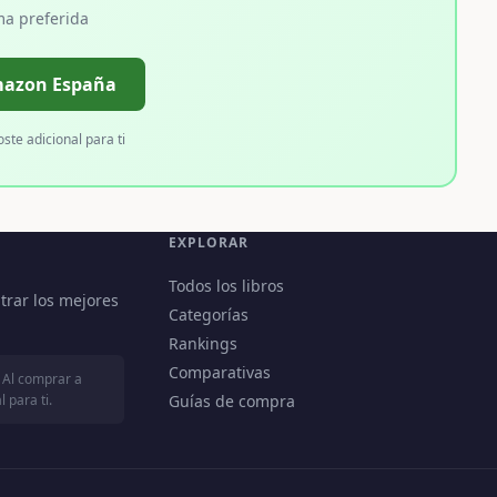
ma preferida
mazon España
oste adicional para ti
EXPLORAR
Todos los libros
trar los mejores
Categorías
Rankings
Comparativas
 Al comprar a
 para ti.
Guías de compra