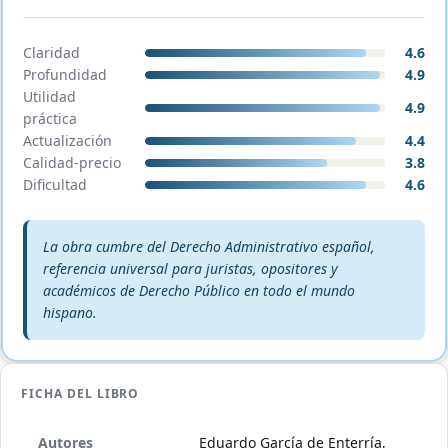
Claridad
4.6
Profundidad
4.9
Utilidad
4.9
práctica
Actualización
4.4
Calidad-precio
3.8
Dificultad
4.6
Veredicto editorial:
La obra cumbre del Derecho Administrativo español,
referencia universal para juristas, opositores y
académicos de Derecho Público en todo el mundo
hispano.
FICHA DEL LIBRO
Autores
Eduardo García de Enterría,