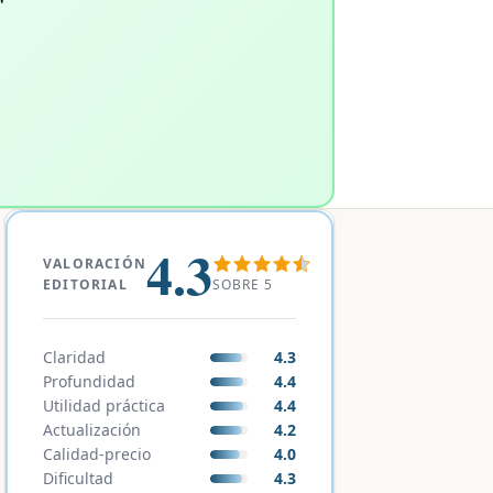
"
4.3
VALORACIÓN
SOBRE 5
EDITORIAL
Claridad
4.3
Profundidad
4.4
Utilidad práctica
4.4
Actualización
4.2
Calidad-precio
4.0
Dificultad
4.3