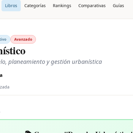
Libros
Categorías
Rankings
Comparativas
Guías
tivo
Avanzado
ístico
elo, planeamiento y gestión urbanística
ía
izada
L