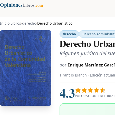
Opiniones
Libros
.com
Inicio
Libros
derecho
Derecho Urbanístico
›
›
›
derecho
Derecho Administra
Derecho Urban
Régimen jurídico del su
por
Enrique Martínez Garc
Tirant lo Blanch · Edición actual
4.3
VALORACIÓN EDITORIA