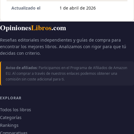
Actualizado el
1 de abril de 2026
Opiniones
Libros
.com
Reseñas editoriales independientes y guías de compra para
encontrar los mejores libros. Analizamos con rigor para que tú
decidas con criterio.
Aviso de afiliados:
Participamos en el Programa de Afiliados de Amazon
EU. Al comprar a través de nuestros enlaces podemos obtener una
comisión sin coste adicional para ti.
EXPLORAR
Todos los libros
Categorías
Rankings
Comparativas