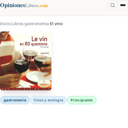
Opiniones
Libros
.com
Inicio
Libros
gastronomia
El vino
›
›
›
gastronomia
Vinos y enología
Principiante