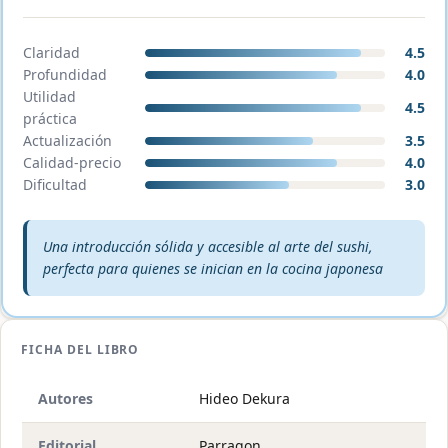
Claridad
4.5
Profundidad
4.0
Utilidad
4.5
práctica
Actualización
3.5
Calidad-precio
4.0
Dificultad
3.0
Veredicto editorial:
Una introducción sólida y accesible al arte del sushi,
perfecta para quienes se inician en la cocina japonesa
FICHA DEL LIBRO
Autores
Hideo Dekura
Editorial
Parragon